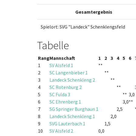
Gesamtergebnis
Spielort: SVG "Landeck" Schenklengsfeld
Tabelle
Rang
Mannschaft
1
2
3
4
5
6
1
SV Alsfeld 1
**
2
SC Langenbieber 1
**
3
Landeck Schenkleng 2
**
4
SC Rotenburg 2
**
5
SC Fulda 3
**
3,0
6
SC Ehrenberg 1
3,0
**
7
SG Springer Burghaun 1
2,5
8
Landeck Schenkleng 1
2,0
9
SVG Lauterbach 1
1,5
10
SV Alsfeld 2
0,0