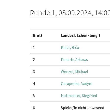
Runde 1, 08.09.2024, 14:0
Brett
Landeck Schenkleng 1
1
Klatt, Rico
2
Poderis, Arturas
3
Wenzel, Michael
4
Ostapenko, Vadym
5
Hofmeister, Siegfried
6
Spieler/in nicht anwesend