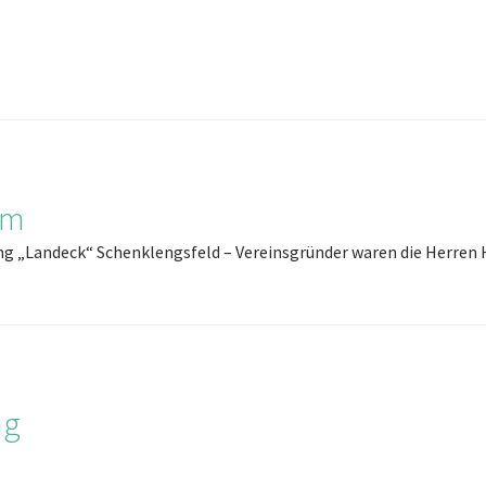
um
ung „Landeck“ Schenklengsfeld – Vereinsgründer waren die Herre
ag