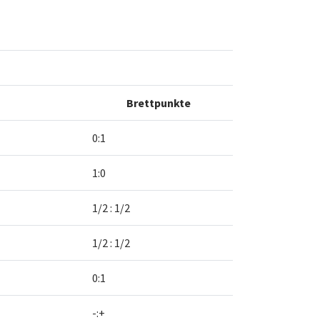
Brettpunkte
0:1
1:0
1/2 : 1/2
1/2 : 1/2
0:1
-:+