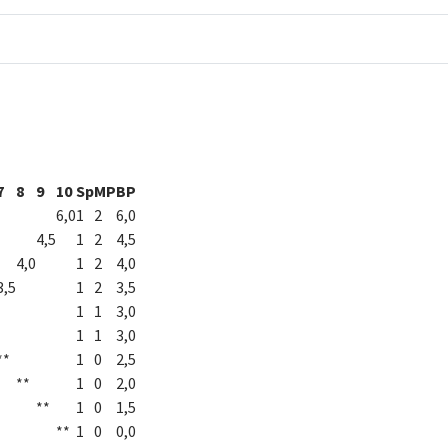
7
8
9
10
Sp
MP
BP
6,0
1
2
6,0
4,5
1
2
4,5
4,0
1
2
4,0
3,5
1
2
3,5
1
1
3,0
1
1
3,0
**
1
0
2,5
**
1
0
2,0
**
1
0
1,5
**
1
0
0,0